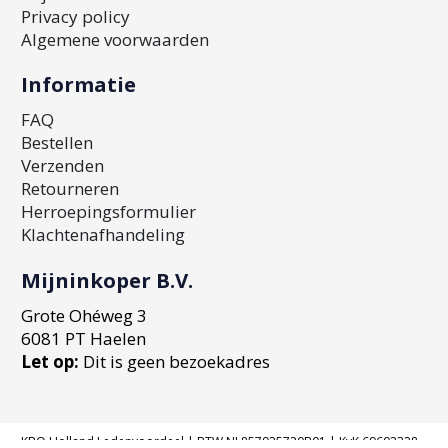
Privacy policy
Algemene voorwaarden
Informatie
FAQ
Bestellen
Verzenden
Retourneren
Herroepingsformulier
Klachtenafhandeling
Mijninkoper B.V.
Grote Ohéweg 3
6081 PT Haelen
Let op:
Dit is geen bezoekadres
KBO Holland Ledenvoordeel | BTW NL857935720B01 | KvK 69602328