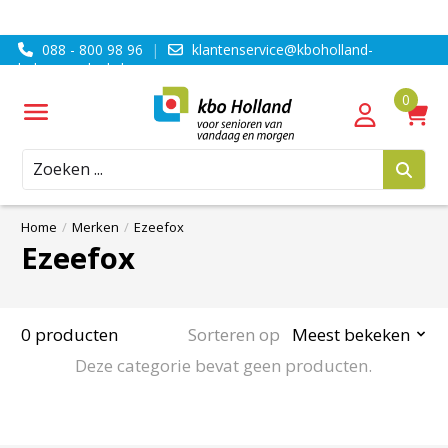
088 - 800 98 96
|
klantenservice@kboholland-
ledenvoordeel.nl
Zoeken
Home
/
Merken
/
Ezeefox
Ezeefox
0 producten
Sorteren op
Meest bekeken
Deze categorie bevat geen producten.