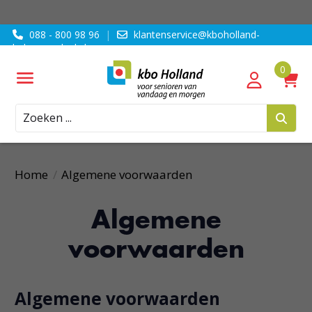
088 - 800 98 96
|
klantenservice@kboholland-
ledenvoordeel.nl
Zoeken
Home
/
Algemene voorwaarden
Algemene
voorwaarden
Algemene voorwaarden