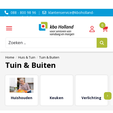
088 - 800 98 96
|
klantenservice@kboholland-
ledenvoordeel.nl
Zoeken
Home
/
Huis & Tuin
/
Tuin & Buiten
Tuin & Buiten
›
Huishouden
Keuken
Verlichting