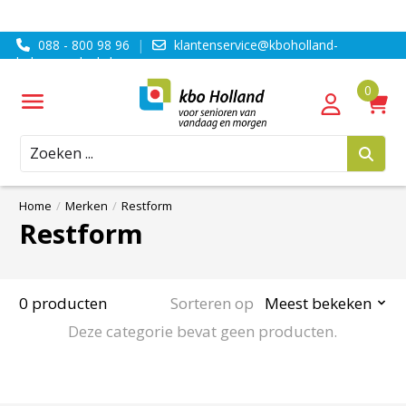
088 - 800 98 96
|
klantenservice@kboholland-
ledenvoordeel.nl
Zoeken
Home
/
Merken
/
Restform
Restform
0 producten
Sorteren op
Meest bekeken
Deze categorie bevat geen producten.