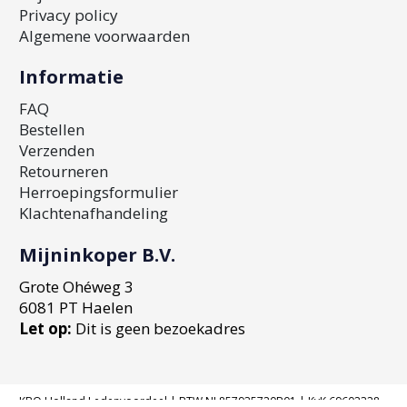
Privacy policy
Algemene voorwaarden
Informatie
FAQ
Bestellen
Verzenden
Retourneren
Herroepingsformulier
Klachtenafhandeling
Mijninkoper B.V.
Grote Ohéweg 3
6081 PT Haelen
Let op:
Dit is geen bezoekadres
KBO Holland Ledenvoordeel | BTW NL857935720B01 | KvK 69602328