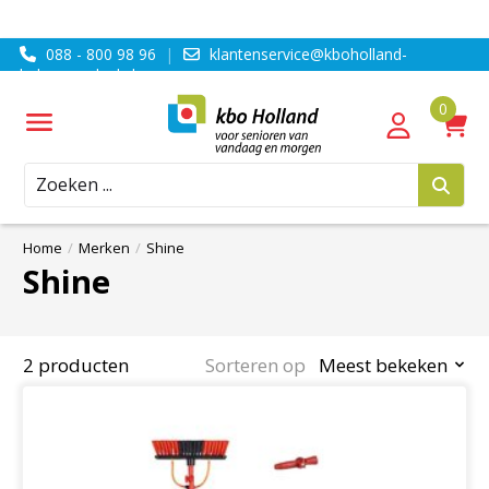
088 - 800 98 96
|
klantenservice@kboholland-
ledenvoordeel.nl
Zoeken
Home
/
Merken
/
Shine
Shine
2 producten
Sorteren op
Meest bekeken