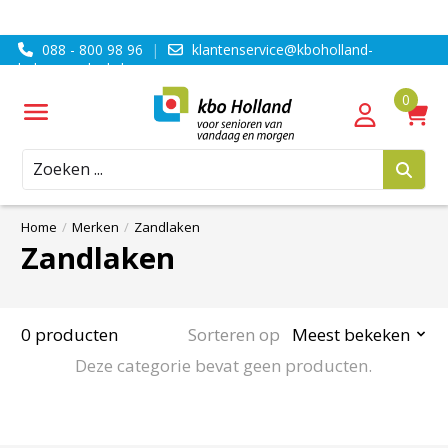
088 - 800 98 96
|
klantenservice@kboholland-
ledenvoordeel.nl
Zoeken
Home
/
Merken
/
Zandlaken
Zandlaken
0 producten
Sorteren op
Meest bekeken
Deze categorie bevat geen producten.