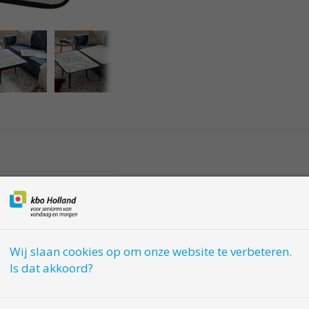
en of gewoon thuis
 u uw favoriete
 of onhandig gedoe.
Wij slaan cookies op om onze website te verbeteren.
-2246
Is dat akkoord?