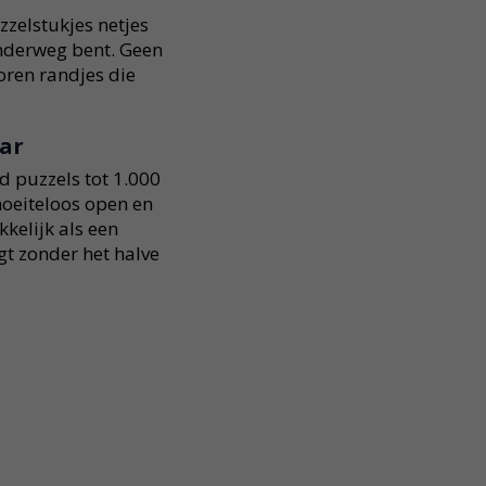
zzelstukjes netjes
onderweg bent. Geen
oren randjes die
ar
 puzzels tot 1.000
moeiteloos open en
kelijk als een
gt zonder het halve