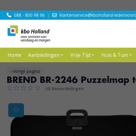
088 - 800 98 96
|
klantenservice@kboholland-ledenvoord
Home
Aanbiedingen
Vrije Tijd
Huis & Tuin
‹ Vorige pagina
BREND BR-2246 Puzzelmap tot
(0) Beoordelingen
De beoordeling van dit product is
0
van de 5
Product image slideshow Items