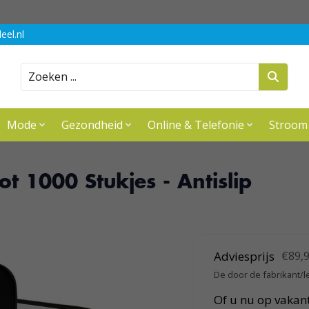
eel.nl
Zoeken
Mode
Gezondheid
Online & Telefonie
Stroom
 1000 Stukjes - Antislip
Adviesprijs
€89,
De door de fabrikant/l
Of u nu op vakant