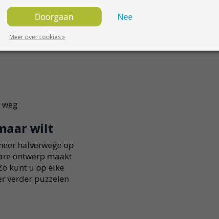
nemen
Doorgaan
Nee
Meer over cookies »
n plek
e weg
maar wilt
meer halverwege op
pbare ontwerp maakt
o kunt u op elke
er verder puzzelen