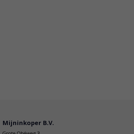
Mijninkoper B.V.
Grote Ohéweg 3