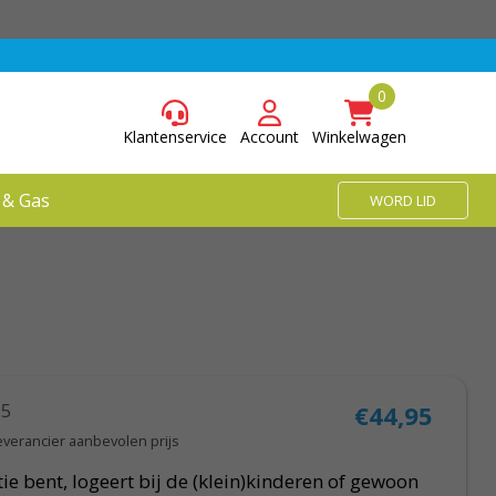
Klantenservice
Account
Winkelwagen
 & Gas
WORD LID
95
€44,95
everancier aanbevolen prijs
ie bent, logeert bij de (klein)kinderen of gewoon