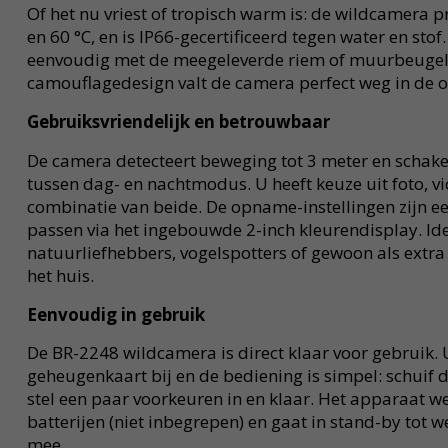
Of het nu vriest of tropisch warm is: de wildcamera pr
en 60 °C, en is IP66-gecertificeerd tegen water en stof
eenvoudig met de meegeleverde riem of muurbeugel 
camouflagedesign valt de camera perfect weg in de 
Gebruiksvriendelijk en betrouwbaar
De camera detecteert beweging tot 3 meter en schake
tussen dag- en nachtmodus. U heeft keuze uit foto, vi
combinatie van beide. De opname-instellingen zijn e
passen via het ingebouwde 2-inch kleurendisplay. Id
natuurliefhebbers, vogelspotters of gewoon als extr
het huis.
Eenvoudig in gebruik
De BR-2248 wildcamera is direct klaar voor gebruik. 
geheugenkaart bij en de bediening is simpel: schuif 
stel een paar voorkeuren in en klaar. Het apparaat we
batterijen (niet inbegrepen) en gaat in stand-by tot
mee.