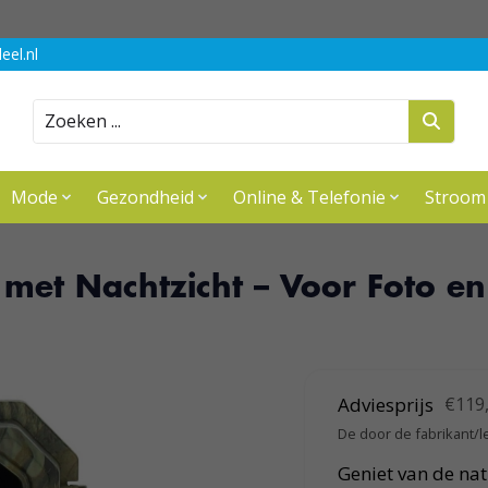
eel.nl
Zoeken
Mode
Gezondheid
Online & Telefonie
Stroom
et Nachtzicht – Voor Foto en
Adviesprijs
€119
De door de fabrikant/l
Geniet van de nat