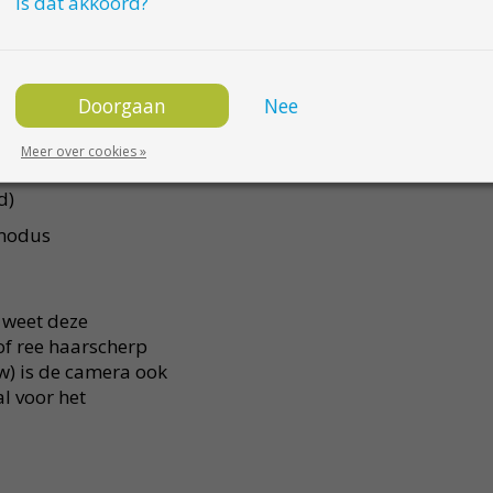
Is dat akkoord?
details
pnames
Doorgaan
Nee
s
Meer over cookies »
d)
tmodus
 weet deze
 of ree haarscherp
ow) is de camera ook
al voor het