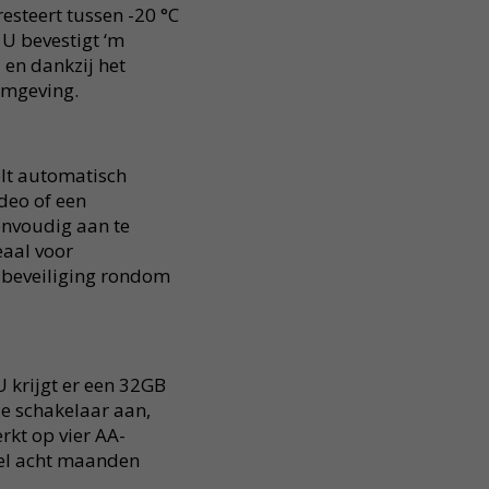
esteert tussen -20 °C
. U bevestigt ‘m
en dankzij het
omgeving.
lt automatisch
deo of een
envoudig aan te
eaal voor
a beveiliging rondom
U krijgt er een 32GB
de schakelaar aan,
rkt op vier AA-
 wel acht maanden