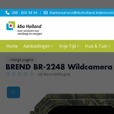
088 - 800 98 96
|
klantenservice@kboholland-ledenvoord
Home
Aanbiedingen
Vrije Tijd
Huis & Tuin
‹ Vorige pagina
BREND BR-2248 Wildcamera m
(0) Beoordelingen
De beoordeling van dit product is
0
van de 5
Product image slideshow Items