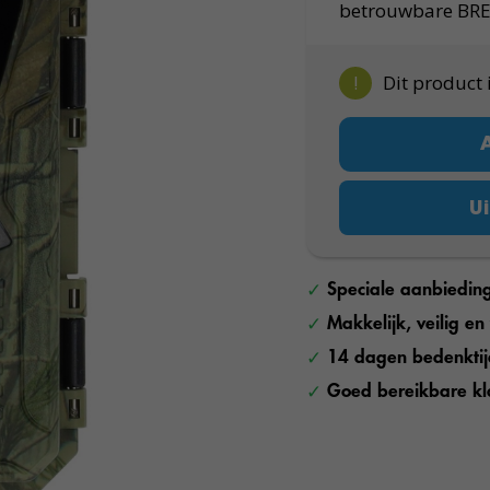
betrouwbare BR
!
Dit product 
Ui
Speciale aanbiedin
Makkelijk, veilig e
14 dagen bedenkti
Goed bereikbare kl