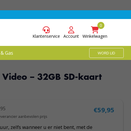
Klantenservice
Account
Winkelwagen
 & Gas
WORD LID
 Video – 32GB SD-kaart
,95
€59,95
everancier aanbevolen prijs
uur, zelfs wanneer u er niet bent, met de