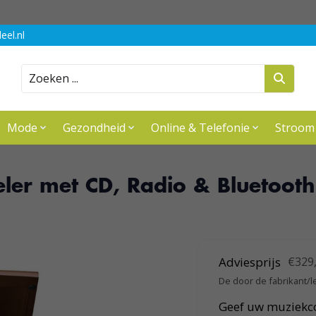
eel.nl
Zoeken
Mode
Gezondheid
Online & Telefonie
Stroom
ler met CD, Radio & Bluetooth
Adviesprijs
€329
De door de fabrikant/l
Geef uw muziekcol