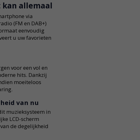
 kan allemaal
martphone via
s radio (FM en DAB+)
kformaat eenvoudig
veert u uw favorieten
gen voor een vol en
oderne hits. Dankzij
ndien moeiteloos
ring.
rheid van nu
dit muzieksysteem in
lijke LCD-scherm
van de degelijkheid