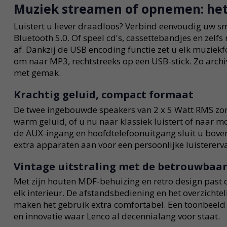
Muziek streamen of opnemen: het
Luistert u liever draadloos? Verbind eenvoudig uw s
Bluetooth 5.0. Of speel cd's, cassettebandjes en zelf
af. Dankzij de USB encoding functie zet u elk muzie
om naar MP3, rechtstreeks op een USB-stick. Zo archi
met gemak.
Krachtig geluid, compact formaat
De twee ingebouwde speakers van 2 x 5 Watt RMS zor
warm geluid, of u nu naar klassiek luistert of naar m
de AUX-ingang en hoofdtelefoonuitgang sluit u bove
extra apparaten aan voor een persoonlijke luistererva
Vintage uitstraling met de betrouwbaa
Met zijn houten MDF-behuizing en retro design past 
elk interieur. De afstandsbediening en het overzichte
maken het gebruik extra comfortabel. Een toonbeeld 
en innovatie waar Lenco al decennialang voor staat.