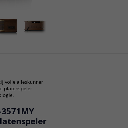
jlvolle alleskunner
o platenspeler
logie.
D-3571MY
latenspeler