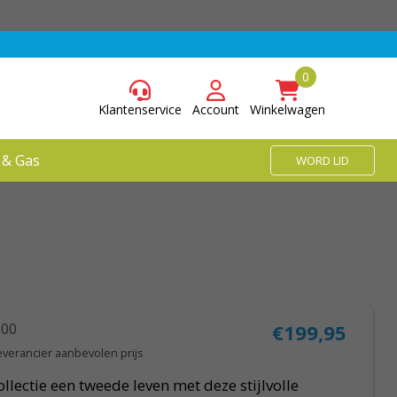
Klantenservice
Account
Winkelwagen
 & Gas
WORD LID
,00
€199,95
everancier aanbevolen prijs
lectie een tweede leven met deze stijlvolle