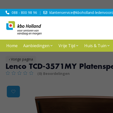
088 - 800 98 96
|
klantenservice@kboholland-ledenvoord
Home
Aanbiedingen
Vrije Tijd
Huis & Tuin
‹ Vorige pagina
Lenco TCD-3571MY Platenspe
(0) Beoordelingen
De beoordeling van dit product is
0
van de 5
Product image slideshow Items