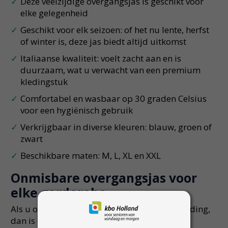
Deze veelzijdige overgangsjas is geschikt voor
elke gelegenheid
Geschikt voor elk seizoen: of het nu lente, herfst
of winter is, deze jas biedt altijd uitkomst
Italiaanse kwaliteit: voelt zacht aan en is
duurzaam, wat u verwacht van een premium
kledingstuk
Comfortabel en wasbaar op 30 graden Celsius
voor een hygiënisch gebruik
Verkrijgbaar in diverse kleuren: blauw, groen of
zwart
Beschikbare maten: M, L, XL en XXL
Onmisbare overgangsjas voor
elke garderobe
Als u op zoek bent naar veelzijdige buitenkleding,
dan is een comfortabele overgangsjas een