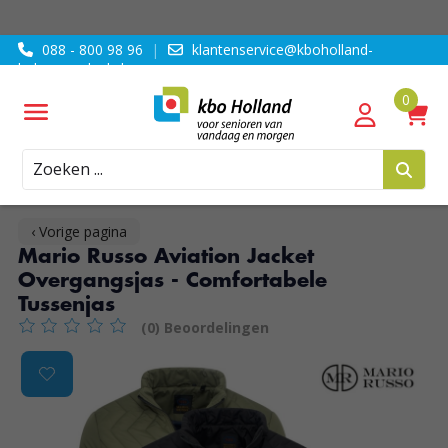
088 - 800 98 96
|
klantenservice@kboholland-
ledenvoordeel.nl
Zoeken
‹ Vorige pagina
Mario Russo Aviation Jacket
Overgangsjas - Comfortabele
Tussenjas
(0) Beoordelingen
De beoordeling van dit product is
0
van de 5
Product image slideshow Items