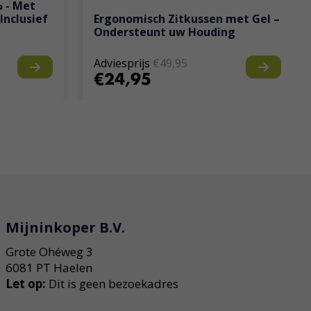
% - Met
Inclusief
Ergonomisch Zitkussen met Gel –
Ondersteunt uw Houding
Adviesprijs
€49,95
€24,95
Mijninkoper B.V.
Grote Ohéweg 3
6081 PT Haelen
Let op:
Dit is geen bezoekadres