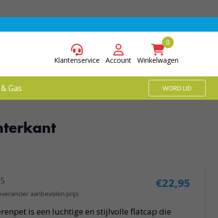
Klantenservice
Account
Winkelwagen
 & Gas
WORD LID
hterkant
95
€22,95
everancier aanbevolen prijs
npet is een luchtige en stijlvolle flatcap die