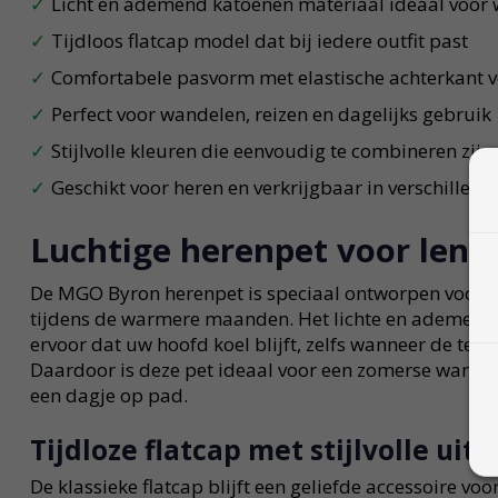
Licht en ademend katoenen materiaal ideaal voor
Tijdloos flatcap model dat bij iedere outfit past
Comfortabele pasvorm met elastische achterkant v
Perfect voor wandelen, reizen en dagelijks gebruik
Stijlvolle kleuren die eenvoudig te combineren zijn
Geschikt voor heren en verkrijgbaar in verschillen
Luchtige herenpet voor lent
De MGO Byron herenpet is speciaal ontworpen voor 
tijdens de warmere maanden. Het lichte en ademende
ervoor dat uw hoofd koel blijft, zelfs wanneer de temp
Daardoor is deze pet ideaal voor een zomerse wandeli
een dagje op pad.
Tijdloze flatcap met stijlvolle uits
De klassieke flatcap blijft een geliefde accessoire vo