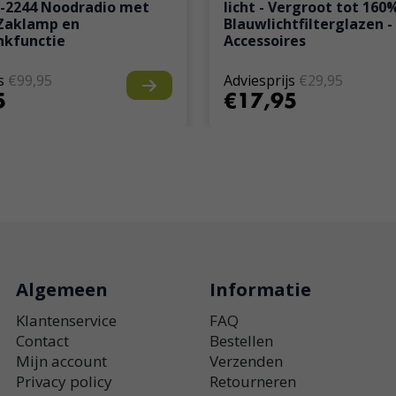
-2244 Noodradio met
licht - Vergroot tot 160
Zaklamp en
Blauwlichtfilterglazen - 
kfunctie
Accessoires
s
€99,95
Adviesprijs
€29,95
5
€17,95
Algemeen
Informatie
Klantenservice
FAQ
Contact
Bestellen
Mijn account
Verzenden
Privacy policy
Retourneren