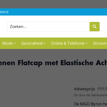
eel.nl
Zoeken
Mode
Gezondheid
Online & Telefonie
Stroom
en Flatcap met Elastische Ac
Adviesprijs
€69,
De door de fabrikant/l
De MGO Byron here