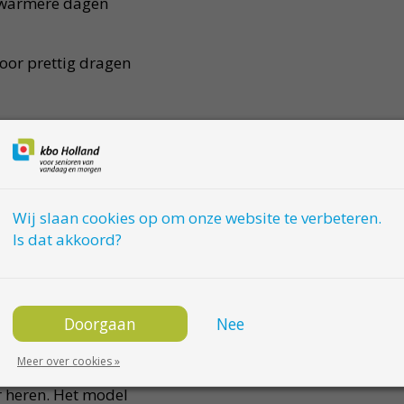
 warmere dagen
oor prettig dragen
de maten
e en zomer
Wij slaan cookies op om onze website te verbeteren.
comfortabel gebruik
Is dat akkoord?
 materiaal zorgt
eratuur stijgt.
ng, een fietstocht of
Doorgaan
Nee
traling
Meer over cookies »
or heren. Het model