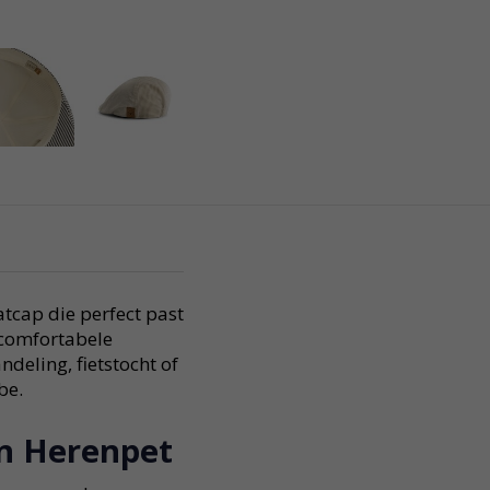
atcap die perfect past
 comfortabele
deling, fietstocht of
be.
n Herenpet