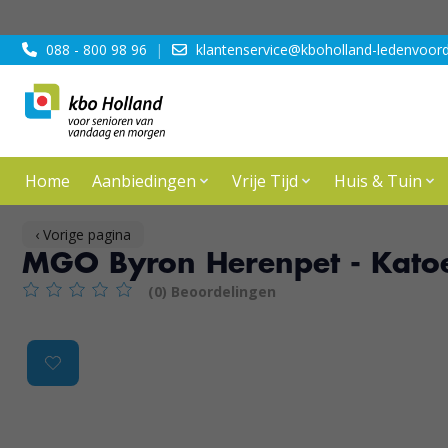
088 - 800 98 96
|
klantenservice@kboholland-ledenvoord
Home
Aanbiedingen
Vrije Tijd
Huis & Tuin
‹ Vorige pagina
MGO Byron Herenpet - Katoen
(0) Beoordelingen
De beoordeling van dit product is
0
van de 5
Product image slideshow Items