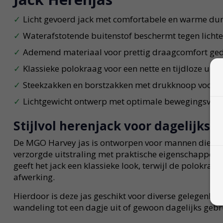
Licht gevoerd jack met comfortabele en warme d
Waterafstotende buitenstof beschermt tegen licht
Ademend materiaal voor prettig draagcomfort ge
Klassieke polokraag voor een nette en tijdloze uitst
Steekzakken en borstzakken met drukknoop voor e
Lichtgewicht ontwerp met optimale bewegingsvrij
Stijlvol herenjack voor dagelijks 
De MGO Harvey jas is ontworpen voor mannen die h
verzorgde uitstraling met praktische eigenschappen. 
geeft het jack een klassieke look, terwijl de polokraag
afwerking.
Hierdoor is deze jas geschikt voor diverse gelegenhe
wandeling tot een dagje uit of gewoon dagelijks gebr