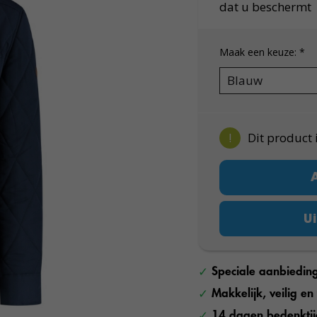
dat u beschermt
Maak een keuze:
*
!
Dit product 
Ui
Speciale aanbiedin
Makkelijk, veilig e
14 dagen bedenkti