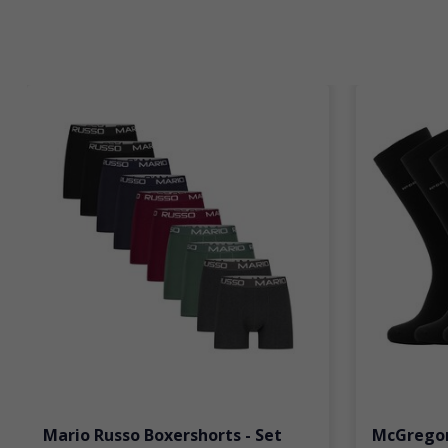
Items van productcarrousel
Mario Russo Boxershorts - Set
McGregor