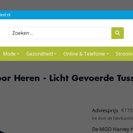
eel.nl
Zoeken
Mode
Gezondheid
Online & Telefonie
Stroom
r Heren - Licht Gevoerde Tus
Adviesprijs
€119
De door de fabrikant/l
De MGO Harvey her