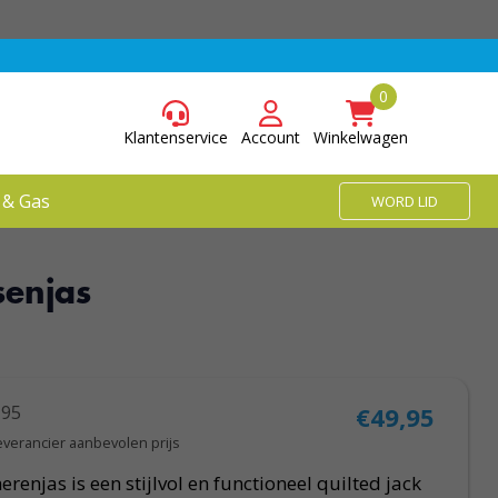
Klantenservice
Account
Winkelwagen
 & Gas
WORD LID
senjas
,95
€49,95
everancier aanbevolen prijs
enjas is een stijlvol en functioneel quilted jack