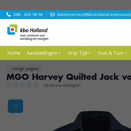
088 - 800 98 96
|
klantenservice@kboholland-ledenvoord
Home
Aanbiedingen
Vrije Tijd
Huis & Tuin
‹ Vorige pagina
MGO Harvey Quilted Jack voo
(0) Beoordelingen
De beoordeling van dit product is
0
van de 5
Product image slideshow Items