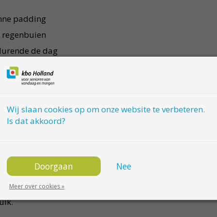
unne padding
e regenbuien
durende de dag
raling
xtra opbergruimte
heid
Wij slaan cookies op om onze website te verbeteren.
gebruik
Is dat akkoord?
ouden van een
Het quilted design
 zorgt voor een nette
Doorgaan
Nee
Meer over cookies »
den, van een
uik.