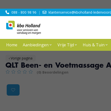
088 - 800 98 96
|
klantenservice@kboholland-ledenvoord
Home
Aanbiedingen
Vrije Tijd
Huis & Tuin
‹ Vorige pagina
QLT Been- en Voetmassage 
(0) Beoordelingen
De beoordeling van dit product is
0
van de 5
Product image slideshow Items