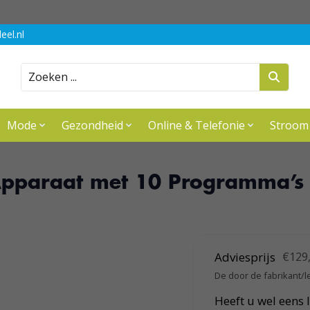
eel.nl
Zoeken
Mode
Gezondheid
Online & Telefonie
Stroom
Apparaat met 10 Programma’s 
Adviesprijs
€129
De door de fabrikant/l
Heeft u wel eens l