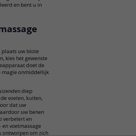
eerd en bent u in
tmassage
 plaats uw blote
, kies het gewenste
eapparaat doet de
de magie onmiddellijk
duizenden diep
de voeten, kuiten,
voor dat uw
waardoor uw benen
p verbetert en
n- en voetmassage
is ontworpen om zich