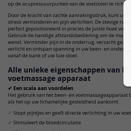
op de acupressuurpunten van de voetzolen te richten
Door de kracht van zachte aanrakingsdruk, kunt u spa
stress verminderen en pijn verlichten. De stevige rub
perfect gepositioneerd in precies de juiste hoek voor
Gebruik de handige afstandsbediening om de massage
wenst. Verminder pijn in de onderrug, verzacht gezwo
verlicht en ontspan spanning in uw been- en onderru
vanaf de bank of uw luie stoel.
Alle unieke eigenschappen van he
voetmassage apparaat
✔
Een scala aan voordelen
Het gebruik van het been- en voetmassageapparaat b
als het op uw lichamelijke gesteldheid aankomt:
Stopt pijntjes en geeft directe verlichting in uw vo
Stimuleert de bloedcirculatie