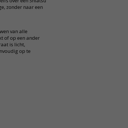
elfs over een Shiatsu
ge, zonder naar een
wen van alle
rkt of op een ander
at is licht,
nvoudig op te