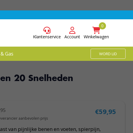
Klantenservice
Account
Winkelwagen
 & Gas
WORD LID
en 20 Snelheden
,95
€59,95
everancier aanbevolen prijs
ast van pijnlijke benen en voeten, spierpijn,