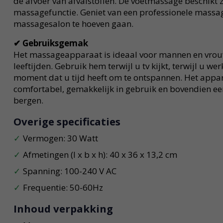
de afvoer van afvalstoffen. De voetmassage beschikt z
massagefunctie. Geniet van een professionele massa
massagesalon te hoeven gaan.
✔
Gebruiksgemak
Het massageapparaat is ideaal voor mannen en vrou
leeftijden. Gebruik hem terwijl u tv kijkt, terwijl u we
moment dat u tijd heeft om te ontspannen. Het appara
comfortabel, gemakkelijk in gebruik en bovendien ee
bergen.
Overige specificaties
Vermogen: 30 Watt
Afmetingen (l x b x h): 40 x 36 x 13,2 cm
Spanning: 100-240 V AC
Frequentie: 50-60Hz
Inhoud verpakking