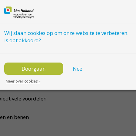
.
nning verlichten,
beren voetkussens zijn
 optimaal resultaat.
Wij slaan cookies op om onze website te verbeteren.
 te selecteren die u
Is dat akkoord?
llen voetzolen en
gspieren, allemaal
Doorgaan
Nee
t been- en
Meer over cookies »
iedt vele voordelen
eten en benen