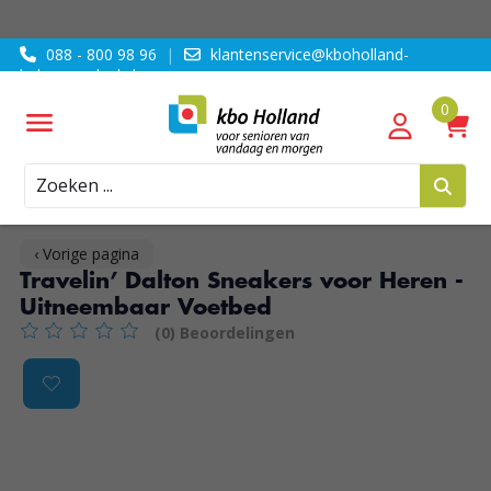
088 - 800 98 96
|
klantenservice@kboholland-
ledenvoordeel.nl
Zoeken
‹ Vorige pagina
Travelin’ Dalton Sneakers voor Heren -
Uitneembaar Voetbed
(0) Beoordelingen
De beoordeling van dit product is
0
van de 5
Product image slideshow Items