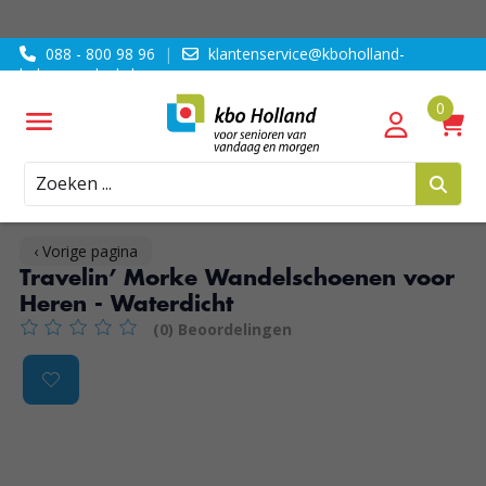
088 - 800 98 96
|
klantenservice@kboholland-
ledenvoordeel.nl
Zoeken
‹ Vorige pagina
Travelin’ Morke Wandelschoenen voor
Heren - Waterdicht
(0) Beoordelingen
De beoordeling van dit product is
0
van de 5
Product image slideshow Items