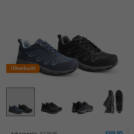
Uitverkocht
€69,95
Adviesprijs
€179,95