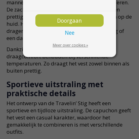
mannen die comfort en functionaliteit waarderen.
De zachte sweatstof met katoen zorgt voor een
prettig draaggevoel en voelt aangenaam aan op de
Doorgaan
huid. Hierdoor is dit vest ideaal om thuis te
dragen, maar ook perfect voor een wandeling of
Nee
een dagje onderweg.
Meer over cookies »
Dankzij het ademende materiaal blijft het
draagcomfort behouden bij verschillende
temperaturen. Zo draagt het vest zowel binnen als
buiten prettig.
Sportieve uitstraling met
praktische details
Het ontwerp van de Travelin’ Stig heeft een
sportieve en tijdloze uitstraling. De capuchon geeft
het vest een casual karakter, waardoor het
gemakkelijk te combineren is met verschillende
outfits.