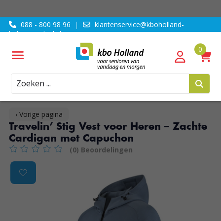
088 - 800 98 96
|
klantenservice@kboholland-
ledenvoordeel.nl
Zoeken
‹ Vorige pagina
Travelin’ Stig Vest voor Heren – Zachte
Cardigan met Capuchon
(0) Beoordelingen
De beoordeling van dit product is
0
van de 5
Product image slideshow Items