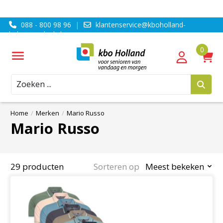
088 - 800 98 96
|
klantenservice@kboholland-
ledenvoordeel.nl
Zoeken
Home
/
Merken
/
Mario Russo
Mario Russo
29 producten
Sorteren op
Meest bekeken